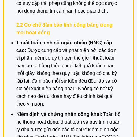
có truy cập trái phép cũng không thể đọc được
nội dung thông tin cá nhân hoặc giao dịch.
2.2 Cơ chế đảm bảo tính công bằng trong
mọi hoạt động
Thuật toán sinh số ngẫu nhiên (RNG) cấp
cao
: Được cung cấp và phát triển bởi các đơn
vị phần mềm có uy tín trên thế giới, thuật toán
này tạo ra hàng triệu chuỗi kết quả khác nhau
mỗi giây, không theo quy luật, không có chu kỳ
lặp lại, đảm bảo mỗi sự kiện đều độc lập và có
cơ hội xuất hiện bằng nhau. Không có bất kỳ
cách nào để dự đoán hay điều chỉnh kết quả
theo ý muốn.
Kiểm định và chứng nhận công khai
: Toàn bộ
hệ thống hoạt động, thuật toán và quy trình quản
lý đều được gửi đến các tổ chức kiểm định độc