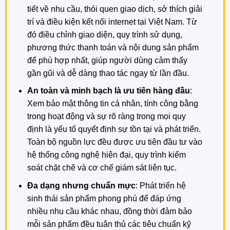
tiết về nhu cầu, thói quen giao dịch, sở thích giải
trí và điều kiện kết nối internet tại Việt Nam. Từ
đó điều chỉnh giao diện, quy trình sử dụng,
phương thức thanh toán và nội dung sản phẩm
để phù hợp nhất, giúp người dùng cảm thấy
gần gũi và dễ dàng thao tác ngay từ lần đầu.
An toàn và minh bạch là ưu tiên hàng đầu
:
Xem bảo mật thông tin cá nhân, tính công bằng
trong hoạt động và sự rõ ràng trong mọi quy
định là yếu tố quyết định sự tồn tại và phát triển.
Toàn bộ nguồn lực đều được ưu tiên đầu tư vào
hệ thống công nghệ hiện đại, quy trình kiểm
soát chặt chẽ và cơ chế giám sát liên tục.
Đa dạng nhưng chuẩn mực
: Phát triển hệ
sinh thái sản phẩm phong phú để đáp ứng
nhiều nhu cầu khác nhau, đồng thời đảm bảo
mỗi sản phẩm đều tuân thủ các tiêu chuẩn kỹ