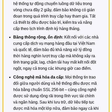
hệ thống tự động chuyển luồng dữ liệu trong
vòng chưa đầy 2 giây, đảm bảo không có gián
đoạn trong quá trình truy cập hay tham gia. Tất
cả thiết bị đều được bảo trì, kiểm tra và nâng
cấp theo lịch trình định kỳ hàng tháng.
Băng thông rộng, ổn định
: Kết nối với các nhà
cung cấp dịch vụ mạng hàng đầu tại Việt Nam
và quốc tế, đảm bảo đủ khả năng xử lý đồng
thời hàng nghìn lượt truy cập mà không xảy ra
tình trạng giật, lag, chậm tải hay mất kết nối đột
ngột, ngay cả trong các khung giờ cao điểm.
Công nghệ mã hóa đa cấp
: Mọi thông tin trao
đổi giữa người dùng và hệ thống đều được mã
hóa bằng chuẩn SSL 256-bit – cùng công nghệ
được sử dụng rộng rãi trong lĩnh vực tài chính
và ngân hàng. Sau khi lưu trữ, dữ liệu tiếp tục
được mã hóa một lớp nữa, đảm bảo ngay cả khi