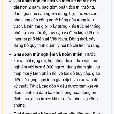
Giai đoạn nghiên cứu và thiết kế cơ sở
: Kéo
dài hơn 2 năm, bao gồm phân tích thị trường,
đánh giá nhu cầu người dùng, hợp tác với các
nhà cung cấp công nghệ hàng đầu trong khu
vực và trên thế giới, xây dựng kiến trúc hệ thống
phù hợp với tốc độ truy cập và điều kiện kết nối
internet phổ biến tại Việt Nam. Đồng thời, xây
dựng bộ quy trình quản lý nội bộ chi tiết, rõ ràng.
Giai đoạn thử nghiệm và hoàn thiện
: Trước
khi ra mắt rộng rãi, hệ thống được đưa vào thử
nghiệm với hơn 6.000 người dùng tham gia, thu
thập mọi ý kiến phản hồi về tốc độ truy cập, giao
diện sử dụng, quy trình giao dịch và các vấn đề
kỹ thuật. Tất cả các góp ý đều được xem xét và
điều chỉnh để đảm bảo hệ thống hoạt động ổn
định, mượt mà trước khi mở cửa phục vụ công
chúng.
Giai đoạn vận hành và nâng cấp liên tục
: Sau