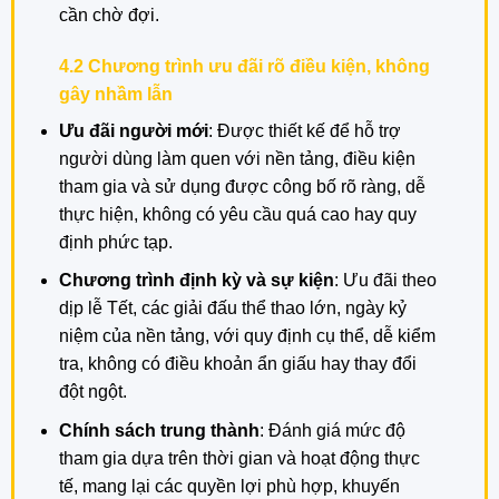
cần chờ đợi.
4.2 Chương trình ưu đãi rõ điều kiện, không
gây nhầm lẫn
Ưu đãi người mới
: Được thiết kế để hỗ trợ
người dùng làm quen với nền tảng, điều kiện
tham gia và sử dụng được công bố rõ ràng, dễ
thực hiện, không có yêu cầu quá cao hay quy
định phức tạp.
Chương trình định kỳ và sự kiện
: Ưu đãi theo
dịp lễ Tết, các giải đấu thể thao lớn, ngày kỷ
niệm của nền tảng, với quy định cụ thể, dễ kiểm
tra, không có điều khoản ẩn giấu hay thay đổi
đột ngột.
Chính sách trung thành
: Đánh giá mức độ
tham gia dựa trên thời gian và hoạt động thực
tế, mang lại các quyền lợi phù hợp, khuyến