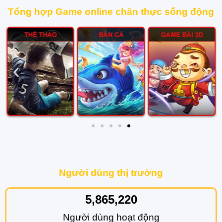
Tổng hợp Game online chân thực sống động
Người dùng thị trường
5,865,220
Người dùng hoạt động